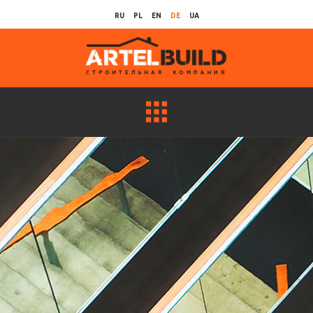
RU
PL
EN
DE
UA