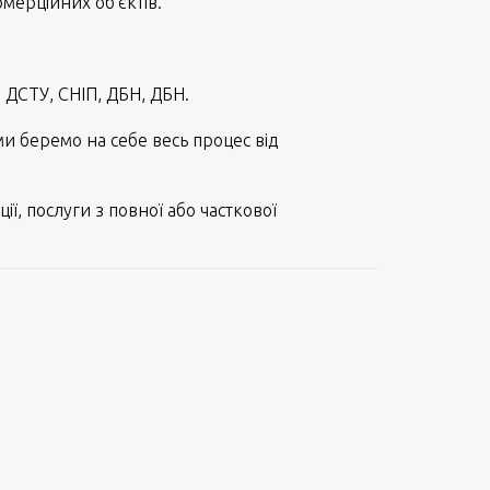
мерційних об’єктів.
м ДСТУ, СНІП, ДБН, ДБН.
ми беремо на себе весь процес від
ії, послуги з повної або часткової