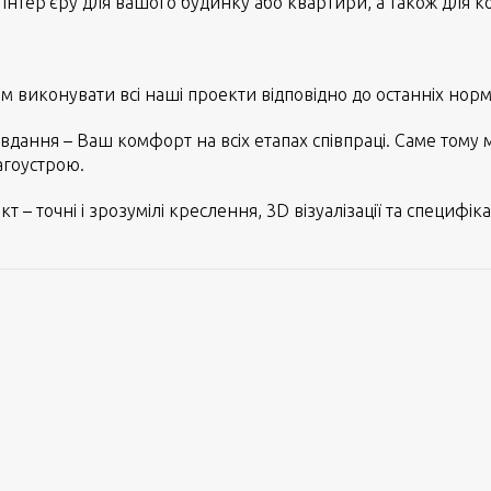
інтер’єру для вашого будинку або квартири, а також для ко
ам виконувати всі наші проекти відповідно до останніх нор
вдання – Ваш комфорт на всіх етапах співпраці. Саме тому 
агоустрою.
– точні і зрозумілі креслення, 3D візуалізації та специфікац