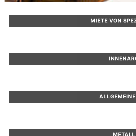
MIETE VON SP
INNENAR
ALLGEMEINE
METALL