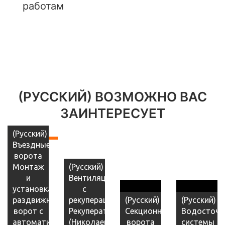
работам
(РУССКИЙ) ВОЗМОЖНО ВАС
ЗАИНТЕРЕСУЕТ
(Русский)
Въездные
ворота
Монтаж
(Русский)
и
Вентиляция
установка
с
раздвижных
рекуперацией,
(Русский)
(Русский)
ворот с
Рекуператоры
Секционные
Водосточн
автоматикой
(Николаев)
ворота
системы