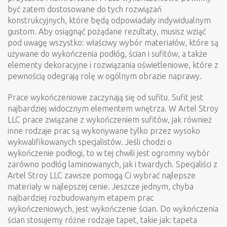
przytulnie i komfortowo. Prace wykończeniowe powinny
być zatem dostosowane do tych rozwiązań
konstrukcyjnych, które będą odpowiadały indywidualnym
gustom. Aby osiągnąć pożądane rezultaty, musisz wziąć
pod uwagę wszystko: właściwy wybór materiałów, które są
używane do wykończenia podłóg, ścian i sufitów, a także
elementy dekoracyjne i rozwiązania oświetleniowe, które z
pewnością odegrają rolę w ogólnym obrazie naprawy.
Prace wykończeniowe zaczynają się od sufitu. Sufit jest
najbardziej widocznym elementem wnętrza. W Artel Stroy
LLC prace związane z wykończeniem sufitów, jak również
inne rodzaje prac są wykonywane tylko przez wysoko
wykwalifikowanych specjalistów. Jeśli chodzi o
wykończenie podłogi, to w tej chwili jest ogromny wybór
zarówno podłóg laminowanych, jak i twardych. Specjaliści z
Artel Stroy LLC zawsze pomogą Ci wybrać najlepsze
materiały w najlepszej cenie. Jeszcze jednym, chyba
najbardziej rozbudowanym etapem prac
wykończeniowych, jest wykończenie ścian. Do wykończenia
ścian stosujemy różne rodzaje tapet, takie jak: tapeta