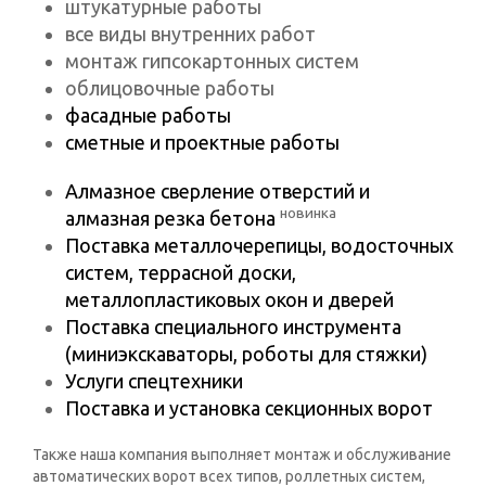
штукатурные работы
все виды внутренних работ
монтаж гипсокартонных систем
облицовочные работы
фасадные работы
сметные и проектные работы
Алмазное сверление отверстий и
новинка
алмазная резка бетона
Поставка металлочерепицы, водосточных
систем, террасной доски,
металлопластиковых окон и дверей
Поставка специального инструмента
(миниэкскаваторы, роботы для стяжки)
Услуги спецтехники
Поставка и установка секционных ворот
Также наша компания выполняет монтаж и обслуживание
автоматических ворот всех типов, роллетных систем,