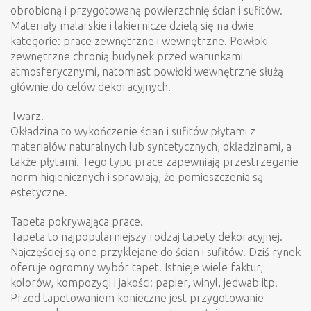
Malowanie to nakładanie lakierów lub farb na specjalnie
obrobioną i przygotowaną powierzchnię ścian i sufitów.
Materiały malarskie i lakiernicze dzielą się na dwie
kategorie: prace zewnętrzne i wewnętrzne. Powłoki
zewnętrzne chronią budynek przed warunkami
atmosferycznymi, natomiast powłoki wewnętrzne służą
głównie do celów dekoracyjnych.
Twarz.
Okładzina to wykończenie ścian i sufitów płytami z
materiałów naturalnych lub syntetycznych, okładzinami, a
także płytami. Tego typu prace zapewniają przestrzeganie
norm higienicznych i sprawiają, że pomieszczenia są
estetyczne.
Tapeta pokrywająca prace.
Tapeta to najpopularniejszy rodzaj tapety dekoracyjnej.
Najczęściej są one przyklejane do ścian i sufitów. Dziś rynek
oferuje ogromny wybór tapet. Istnieje wiele faktur,
kolorów, kompozycji i jakości: papier, winyl, jedwab itp.
Przed tapetowaniem konieczne jest przygotowanie