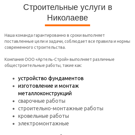
Строительные услуги в
Николаеве
Наша команда гарантированно в сроки выполняет
поставленные цели и задачи, соблюдает все правила и нормы
современного строительства.
Компания ООО «Артель-Строй» выполняет различные
общестроительные работы, такие как:
устройство фундаментов
изготовление и монтаж
металлоконструкций
сварочные работы
строительно-монтажные работы
кровельные работы
электромонтажные