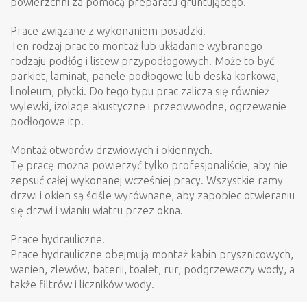
powierzchni za pomocą preparatu gruntującego.
Prace związane z wykonaniem posadzki.
Ten rodzaj prac to montaż lub układanie wybranego
rodzaju podłóg i listew przypodłogowych. Może to być
parkiet, laminat, panele podłogowe lub deska korkowa,
linoleum, płytki. Do tego typu prac zalicza się również
wylewki, izolacje akustyczne i przeciwwodne, ogrzewanie
podłogowe itp.
Montaż otworów drzwiowych i okiennych.
Tę pracę można powierzyć tylko profesjonaliście, aby nie
zepsuć całej wykonanej wcześniej pracy. Wszystkie ramy
drzwi i okien są ściśle wyrównane, aby zapobiec otwieraniu
się drzwi i wianiu wiatru przez okna.
Prace hydrauliczne.
Prace hydrauliczne obejmują montaż kabin prysznicowych,
wanien, zlewów, baterii, toalet, rur, podgrzewaczy wody, a
także filtrów i liczników wody.