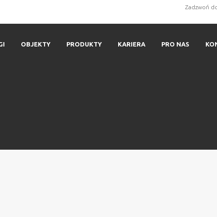
Zadzwoń do
GI
OBJEKTY
PRODUKTY
KARIERA
PRO NAS
KO