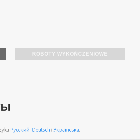
ROBOTY WYKOŃCZENIOWE
ТЫ
ęzyku
Русский
,
Deutsch
i
Українська
.