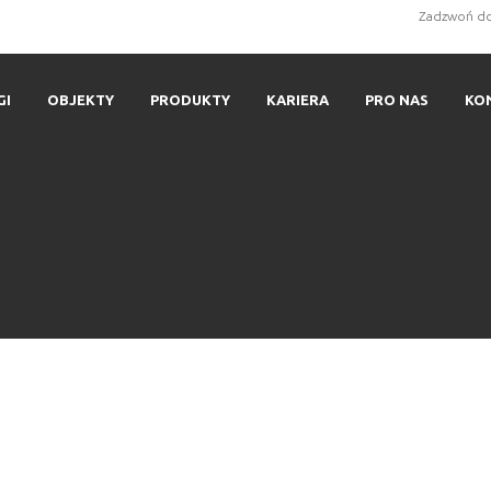
Zadzwoń do
GI
OBJEKTY
PRODUKTY
KARIERA
PRO NAS
KO