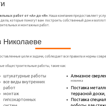
ые общестроительные работы, такие как:
штукатурные работы
Алмазное сверлен
новинка
все виды внутренних
работ
Поставка металл
монтаж
террасной доски,
гипсокартонных
Поставка специал
систем
роботы для стяж
облицовочные работы
Услуги спецтехни
фасадные работы
Поставка и устан
сметные и проектные
работы
ивание автоматических ворот всех типов, роллетных систем, тур
 организует работу необходимых подразделений нашей компании 
доверяет
большой бизнес, поэтому среди наших клиентов есть так