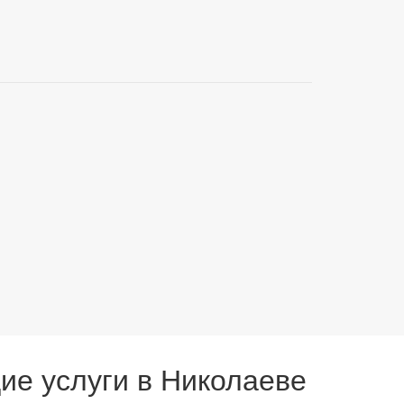
ие услуги в Николаеве
и в сфере строительства с 2001 года. За это время
ить самые смелые мечты в реальность. Весь
еменного строительства.