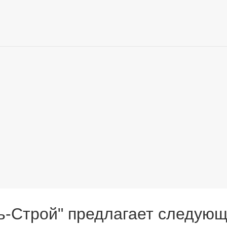
-Строй" предлагает следующ
ти
ельных работ от «А» до «Я»
. Наша компания предоставляет услуг
 дела, которые помогут вам построить собственный дом и воплот
роительных и монтажных работ.
в Николаеве
оставленные цели и задачи, соблюдает все правила и нормы совр