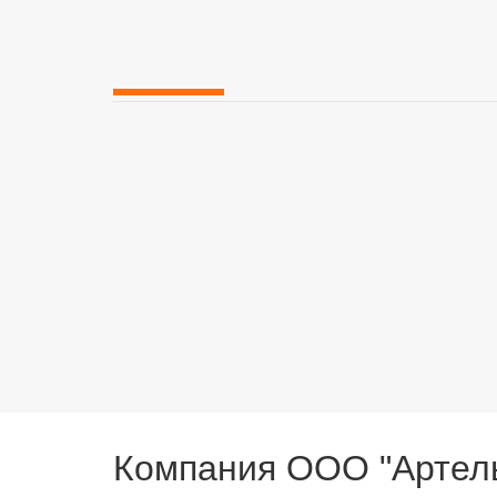
Компания ООО "Артель
и Николаевской облас
ООО «Артель-Строй» выполняет комплекс
строит
мы собрали лучших специалистов, мастеров своего
состав компании имеет огромный опыт в сфере ст
Строительные услуги 
Наша команда гарантированно в сроки выполняет п