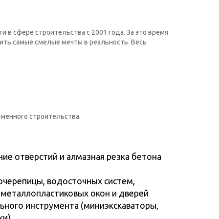
ие отверстий и алмазная резка бетона
очерепицы, водосточных систем,
 металлопластиковых окон и дверей
ьного инструмента (миниэкскаваторы,
ки)
ки
овка секционных ворот
никетов и шлагбаумов, а также
на вашем строительном объекте, быстро
ие компании как „Нибулон”, „Fozzy Group”,