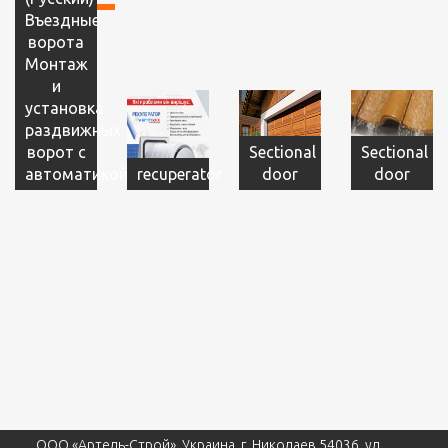
Въездные
ворота
Монтаж
и
установка
раздвижных
ворот с
Sectional
Sectional
автоматикой
recuperator
door
door
ООО «Артель-Строй», Украина, г. Николаев 54036, ул.