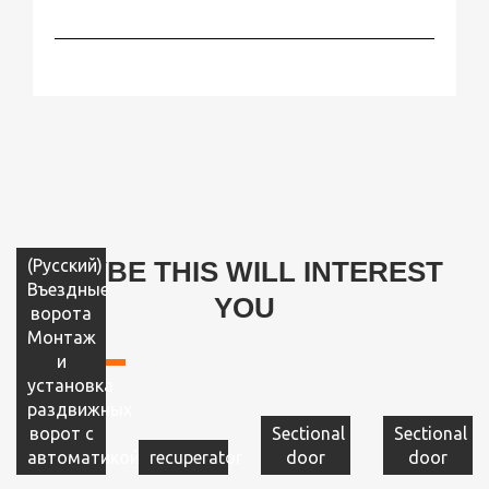
(Русский)
MAYBE THIS WILL INTEREST
Въездные
YOU
ворота
Монтаж
и
установка
раздвижных
ворот с
Sectional
Sectional
автоматикой
recuperator
door
door