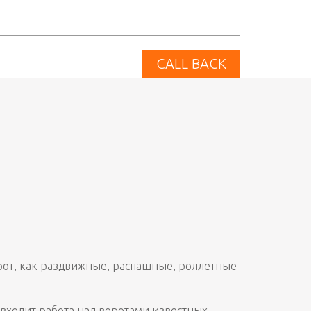
CALL BACK
рот, как раздвижные, распашные, роллетные
 входит работа над воротами известных