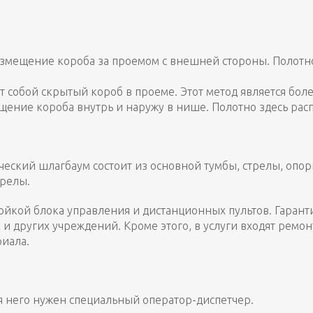
змещение короба за проемом с внешней стороны. Полотно
т собой скрытый короб в проеме. Этот метод является бол
ие короба внутрь и наружу в нише. Полотно здесь распо
ский шлагбаум состоит из основной тумбы, стрелы, опорн
трелы.
йкой блока управления и дистанционных пультов. Гарант
 и других учреждений. Кроме этого, в услуги входят ремон
риала.
я него нужен специальный оператор-диспетчер.