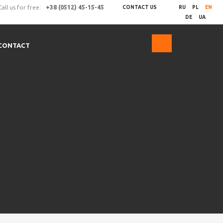
Call us for free:
+38 (0512) 45-15-45
CONTACT US
RU
PL
EN
DE
UA
CONTACT