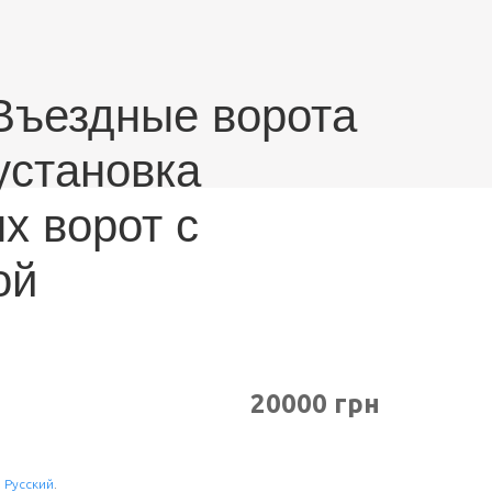
 Въездные ворота
установка
х ворот с
ой
20000 грн
n
Русский
.