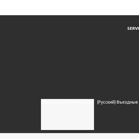
SERV
Maybe this will interest you
(Русский) Въездные