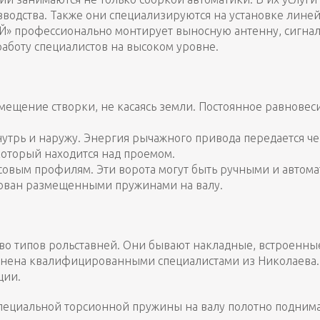
водства. Также они специализируются на установке лине
ОЙ» профессионально монтирует выносную антенну, сигна
аботу специалистов на высоком уровне.
мещение створки, не касаясь земли. Постоянное равнове
утрь и наружу. Энергия рычажного привода передается че
который находится над проемом.
совым профилям. Эти ворота могут быть ручными и автом
рован размещенными пружинами на валу.
во типов рольставней. Они бывают накладные, встроенные
лнена квалифицированными специалистами из Николаева. 
ации.
специальной торсионной пружины на валу полотно поднимае